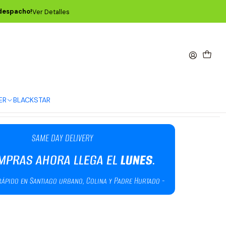
 despacho!
Ver Detalles
al GGS-06 para Guitarra o Bajo
Agregar al Carro
Comprar ahora
ER
BLACKSTAR