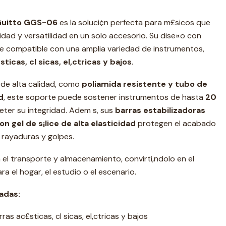
 Guitto GGS-06
es la soluci¢n perfecta para m£sicos que
idad y versatilidad en un solo accesorio. Su dise¤o con
e compatible con una amplia variedad de instrumentos,
ticas, cl sicas, el‚ctricas y bajos
.
 de alta calidad, como
poliamida resistente y tubo de
d
, este soporte puede sostener instrumentos de hasta
20
ter su integridad. Adem s, sus
barras estabilizadoras
n gel de s¡lice de alta elasticidad
protegen el acabado
 rayaduras y golpes.
a el transporte y almacenamiento, convirti‚ndolo en el
a el hogar, el estudio o el escenario.
adas:
ras ac£sticas, cl sicas, el‚ctricas y bajos