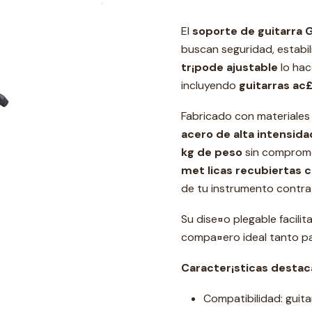
El
soporte de guitarra
buscan seguridad, estabil
tr¡pode ajustable
lo hac
incluyendo
guitarras ac£s
Fabricado con materiales
acero de alta intensida
kg de peso
sin comprome
met licas recubiertas co
de tu instrumento contra
Su dise¤o plegable facilit
compa¤ero ideal tanto par
Caracter¡sticas destac
Compatibilidad: guitar