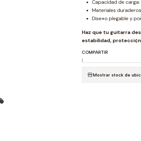
Capacidad de carga:
Materiales duraderos
Dise¤o plegable y port
Haz que tu guitarra de
estabilidad, protecci¢n 
COMPARTIR
|
Mostrar stock de ubi