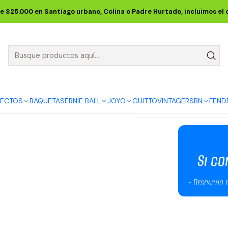
Inicio
GUITTO
Atril Pedestal GGS-06 para Guitarra o Bajo
e $25.000 en Santiago urbano, Colina o Padre Hurtado, incluimos el
Atril Pedest
5.0
3 reseñas
Cantidad
FECTOS
BAQUETAS
ERNIE BALL
JOYO
GUITTO
VINTAGE
RSBN
FEND
DESCRIPCIÓN