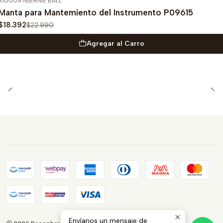
31000976
|
ERNIE BALL
-20%
OFF
Manta para Mantemiento del Instrumento P09615
$18.392
$22.990
Agregar al Carro
Envíanos un mensaje de