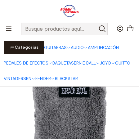
Por compras sobre $25.000 en Santiago urbano, Colina o
Padre Hurtado, incluimos el despacho!
Ver Detalles
Inicio
ERNIE BALL
ACCESORIOS ERNIE BALL
Cuidado del Instrumento
Paño de Pulido Microfibra Ultra-Plush P04219
Categorías
GUITARRAS
AUDIO
AMPLIFICACIÓN
PEDALES DE EFECTOS
BAQUETAS
ERNIE BALL
JOYO
GUITTO
VINTAGE
RSBN
FENDER
BLACKSTAR