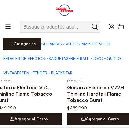
Por compras sobre $25.000 en Santiago urbano, Colina o
Padre Hurtado, incluimos el despacho!
Ver Detalles
Inicio
GUITARRAS
Categorías
GUITARRAS
AUDIO
AMPLIFICACIÓN
GUITARRAS
PEDALES DE EFECTOS
BAQUETAS
ERNIE BALL
JOYO
GUITTO
Filtros
VINTAGE
RSBN
FENDER
BLACKSTAR
INTAGE
|
VINTAGE
uitarra Eléctrica V72
Guitarra Eléctrica V72H
hinline Flame Tobacco
Thinline Hardtail Flame
urst
Tobacco Burst
449.990
$439.990
Agregar al Carro
Agregar al Carro