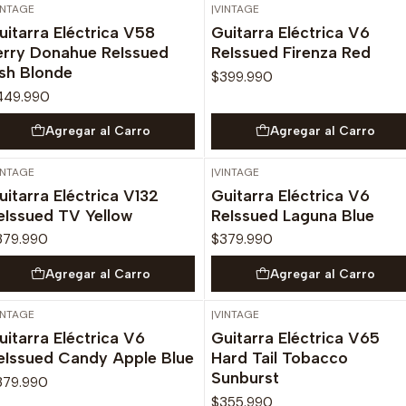
INTAGE
|
VINTAGE
uitarra Eléctrica V58
Guitarra Eléctrica V6
erry Donahue ReIssued
ReIssued Firenza Red
sh Blonde
$399.990
449.990
Agregar al Carro
Agregar al Carro
INTAGE
|
VINTAGE
uitarra Eléctrica V132
Guitarra Eléctrica V6
eIssued TV Yellow
ReIssued Laguna Blue
379.990
$379.990
Agregar al Carro
Agregar al Carro
INTAGE
|
VINTAGE
uitarra Eléctrica V6
Guitarra Eléctrica V65
eIssued Candy Apple Blue
Hard Tail Tobacco
Sunburst
379.990
$355.990