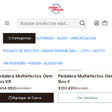
Por compras sobre $25.000 en Santiago urbano, Colina o
Padre Hurtado, incluimos el despacho!
Ver Detalles
Inicio
JOYO
PEDALES
MULTIEFECTOS
Categorías
GUITARRAS
AUDIO
AMPLIFICACIÓN
MULTIEFECTOS
PEDALES DE EFECTOS
BAQUETAS
ERNIE BALL
JOYO
GUITTO
Filtros
VINTAGE
RSBN
FENDER
BLACKSTAR
001183
|
JOYO
31000385
|
JOYO
-25%
OFF
-10%
OFF
edalera Multiefectos Gem
Pedalera Multiefectos G
Agotado
ox K8
Box II
404.992
$103.491
$539.990
$114.990
Agregar al Carro
Ver detalles