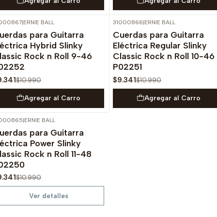
Agregar al Carro
Agregar al Carro
000867
|
ERNIE BALL
31000866
|
ERNIE BALL
-15%
OFF
-15%
OFF
uerdas para Guitarra
Cuerdas para Guitarra
léctrica Hybrid Slinky
Eléctrica Regular Slinky
lassic Rock n Roll 9-46
Classic Rock n Roll 10-46
02252
P02251
9.341
$9.341
$10.990
$10.990
Agregar al Carro
Agregar al Carro
1000865
|
ERNIE BALL
-15%
OFF
uerdas para Guitarra
Agotado
léctrica Power Slinky
lassic Rock n Roll 11-48
02250
9.341
$10.990
Ver detalles