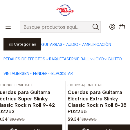
Por compras sobre $25.000 en Santiago urbano, Colina o
Padre Hurtado, incluimos el despacho!
Ver Detalles
Inicio
ERNIE BALL
CUERDAS ERNIE BALL
Cuerdas Eléctricas ERNIE BALL
ROCK N' ROLL Series
Categorías
GUITARRAS
AUDIO
AMPLIFICACIÓN
ROCK N' ROLL Series
PEDALES DE EFECTOS
BAQUETAS
ERNIE BALL
JOYO
GUITTO
Filtros
VINTAGE
RSBN
FENDER
BLACKSTAR
1000868
|
ERNIE BALL
31001294
|
ERNIE BALL
-15%
OFF
-15%
OFF
uerdas para Guitarra
Cuerdas para Guitarra
léctrica Super Slinky
Eléctrica Extra Slinky
lassic Rock n Roll 9-42
Classic Rock n Roll 8-38
02253
P02255
9.341
$9.341
$10.990
$10.990