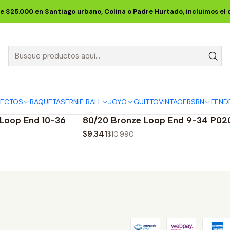
NIE BALL
CUERDAS ERNIE BALL
Cuerdas Acústicas ERNIE BALL
M
e $25.000 en Santiago urbano, Colina o Padre Hurtado, incluimos el
MANDOLINA
31000837
|
ERNIE BALL
-15%
OFF
FECTOS
BAQUETAS
ERNIE BALL
JOYO
GUITTO
VINTAGE
RSBN
FEND
Medium
Cuerdas para Mandolina Light Ea
Loop End 10-36
80/20 Bronze Loop End 9-34 P02
$9.341
$10.990