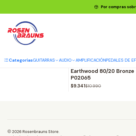
Inicio
ER
Por compras sobr
31000836
|
ERNIE BALL
-15%
OFF
Categorías
GUITARRAS
AUDIO
AMPLIFICACIÓN
PEDALES DE E
Cuerdas para Mandolina
Earthwood 80/20 Bronze 
P02065
$9.341
$10.990
2026 Rosenbrauns Store.