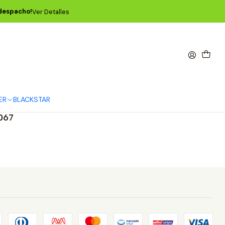
ANDOLINA
 despacho!
Ver Detalles
ER
BLACKSTAR
rthwood
067