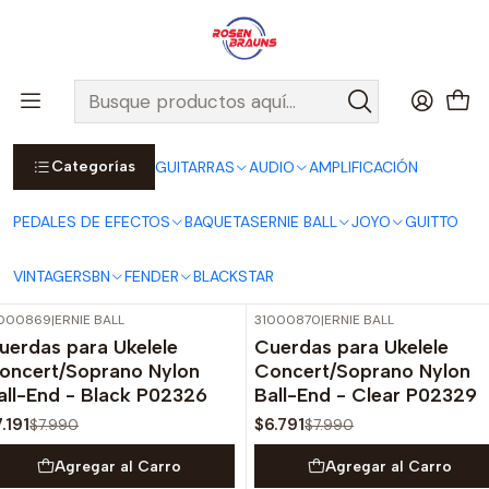
Por compras sobre $25.000 en Santiago urbano, Colina o
Padre Hurtado, incluimos el despacho!
Ver Detalles
Inicio
ERNIE BALL
CUERDAS ERNIE BALL
Cuerdas Acústicas ERNIE BALL
UKELELE
Categorías
GUITARRAS
AUDIO
AMPLIFICACIÓN
UKELELE
PEDALES DE EFECTOS
BAQUETAS
ERNIE BALL
JOYO
GUITTO
Filtros
VINTAGE
RSBN
FENDER
BLACKSTAR
1000869
|
ERNIE BALL
31000870
|
ERNIE BALL
-10%
OFF
-15%
OFF
uerdas para Ukelele
Cuerdas para Ukelele
oncert/Soprano Nylon
Concert/Soprano Nylon
all-End - Black P02326
Ball-End - Clear P02329
.191
$6.791
$7.990
$7.990
Agregar al Carro
Agregar al Carro