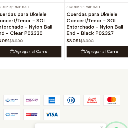
001159
|
ERNIE BALL
31001158
|
ERNIE BALL
-10%
OFF
-10%
OFF
uerdas para Ukelele
Cuerdas para Ukelele
oncert/Tenor - SOL
Concert/Tenor - SOL
ntorchado - Nylon Ball
Entorchado - Nylon Ball
nd - Clear P02330
End - Black P02327
8.091
$8.091
$8.990
$8.990
Agregar al Carro
Agregar al Carro