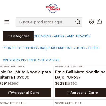
Por compras sobre $25.000 en Santiago urbano, Colina o
Padre Hurtado, incluimos el despacho!
Ver Detalles
Inicio
ERNIE BALL
ACCESORIOS ERNIE BALL
Mutes & Noodles
Categorías
GUITARRAS
AUDIO
AMPLIFICACIÓN
Mutes & Noodles
PEDALES DE EFECTOS
BAQUETAS
ERNIE BALL
JOYO
GUITTO
Filtros
VINTAGE
RSBN
FENDER
BLACKSTAR
001341
|
ERNIE BALL
31001342
|
ERNIE BALL
-10%
OFF
-10%
OFF
rnie Ball Mute Noodle para
Ernie Ball Mute Noodle pa
uitarra P09636
Bajo P09637
6.291
$6.291
$6.990
$6.990
Agregar al Carro
Agregar al Carro
001343
|
ERNIE BALL
31001344
|
ERNIE BALL
-10%
OFF
-10%
OFF