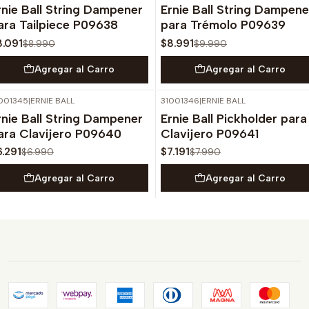
rnie Ball String Dampener
Ernie Ball String Dampene
ara Tailpiece P09638
para Trémolo P09639
8.091
$8.991
$8.990
$9.990
Agregar al Carro
Agregar al Carro
001345
|
ERNIE BALL
31001346
|
ERNIE BALL
-10%
OFF
-10%
OFF
rnie Ball String Dampener
Ernie Ball Pickholder para
ara Clavijero P09640
Clavijero P09641
6.291
$7.191
$6.990
$7.990
Agregar al Carro
Agregar al Carro