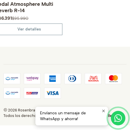
edal Atmosphere Multi
Agotado
everb R-14
86.391
$95.990
Ver detalles
2026 Rosenbrauns Store.
Envíanos un mensaje de
Todos los derechos reservados.
Desarrollado por Jumpseller
.
WhatsApp y ahorra!