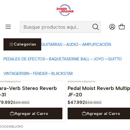
Por compras sobre $25.000 en Santiago urbano, Colina o
Padre Hurtado, incluimos el despacho!
Ver Detalles
Inicio
PEDALES DE EFECTOS
Pedales de Guitarra
Reverbs
Categorías
GUITARRAS
AUDIO
AMPLIFICACIÓN
Reverbs
PEDALES DE EFECTOS
BAQUETAS
ERNIE BALL
JOYO
GUITTO
Filtros
VINTAGE
RSBN
FENDER
BLACKSTAR
001182
|
JOYO
31000459
|
JOYO
-20%
OFF
-20%
OFF
ara-Verb Stereo Reverb
Pedal Moist Reverb Multip
-31
JF-20
79.992
$47.992
$99.990
$59.990
Agregar al Carro
Agregar al Carro
1000248
|
JOYO
-10%
OFF