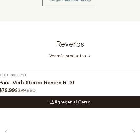
Cargar más reseñas
Reverbs
Ver más productos
31001182
|
JOYO
-20%
OFF
Para-Verb Stereo Reverb R-31
$79.992
$99.990
Agregar al Carro