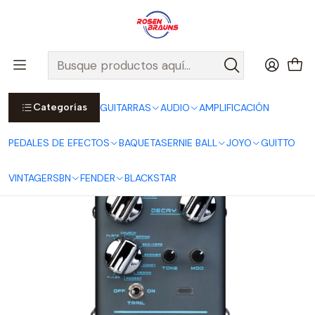
Por compras sobre $25.000 en Santiago urbano, Colina o
Padre Hurtado, incluimos el despacho!
Ver Detalles
Inicio
JOYO
PEDALES
REVOLUTION SERIES
Pedal Atmosphere Multi Reverb R-14
Categorías
GUITARRAS
AUDIO
AMPLIFICACIÓN
PEDALES DE EFECTOS
BAQUETAS
ERNIE BALL
JOYO
GUITTO
VINTAGE
RSBN
FENDER
BLACKSTAR