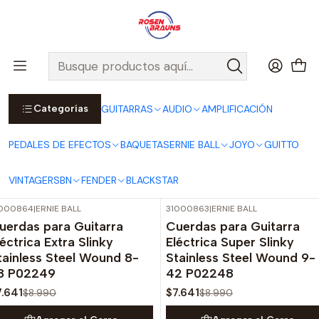
Por compras sobre $25.000 en Santiago urbano, Colina o
Padre Hurtado, incluimos el despacho!
Ver Detalles
Inicio
ERNIE BALL
CUERDAS ERNIE BALL
Cuerdas Eléctricas ERNIE BALL
STAINLESS STEEL Series
Categorías
GUITARRAS
AUDIO
AMPLIFICACIÓN
STAINLESS STEEL Series
PEDALES DE EFECTOS
BAQUETAS
ERNIE BALL
JOYO
GUITTO
Filtros
VINTAGE
RSBN
FENDER
BLACKSTAR
1000864
|
ERNIE BALL
31000863
|
ERNIE BALL
-15%
OFF
-15%
OFF
uerdas para Guitarra
Cuerdas para Guitarra
léctrica Extra Slinky
Eléctrica Super Slinky
tainless Steel Wound 8-
Stainless Steel Wound 9-
8 P02249
42 P02248
7.641
$7.641
$8.990
$8.990