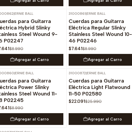
Agregar al Carro
Agregar al Carro
1000862
|
ERNIE BALL
31000861
|
ERNIE BALL
-15%
OFF
-15%
OFF
uerdas para Guitarra
Cuerdas para Guitarra
léctrica Hybrid Slinky
Eléctrica Regular Slinky
tainless Steel Wound 9-
Stainless Steel Wound 10-
6 P02247
46 P02246
7.641
$7.641
$8.990
$8.990
Agregar al Carro
Agregar al Carro
1000860
|
ERNIE BALL
31000872
|
ERNIE BALL
-15%
OFF
-15%
OFF
uerdas para Guitarra
Cuerdas para Guitarra
léctrica Power Slinky
Eléctrica Light Flatwound
tainless Steel Wound 11-
11-50 P02580
8 P02245
$22.091
$25.990
7.641
$8.990
Agregar al Carro
Agregar al Carro