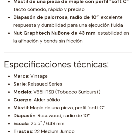
Mástil de una pieza de maple con perfil “soft C”
:
tacto cómodo, rápido y preciso
Diapasón de palorrosa, radio de 10”
: excelente
respuesta y durabilidad para una ejecución fluida
Nut Graphtech NuBone de 43 mm
: estabilidad en
la afinación y bends sin fricción
Especificaciones técnicas:
Marca
: Vintage
Serie
: ReIssued Series
Modelo
: V65HTSB (Tobacco Sunburst)
Cuerpo
: Alder sólido
Mástil
: Maple de una pieza, perfil “soft C”
Diapasón
: Rosewood, radio de 10”
Escala
: 25.5" / 648 mm
Trastes
: 22 Medium Jumbo