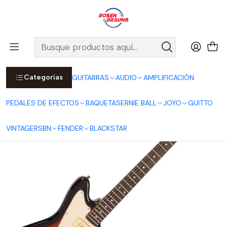
Por compras sobre $25.000 en Santiago urbano, Colina o
Padre Hurtado, incluimos el despacho!
Ver Detalles
Inicio
GUITARRAS
ELÉCTRICAS
Jags
Guitarra Eléctrica V65 Hard Tail Tobacco Sunburst
Categorías
GUITARRAS
AUDIO
AMPLIFICACIÓN
PEDALES DE EFECTOS
BAQUETAS
ERNIE BALL
JOYO
GUITTO
VINTAGE
RSBN
FENDER
BLACKSTAR