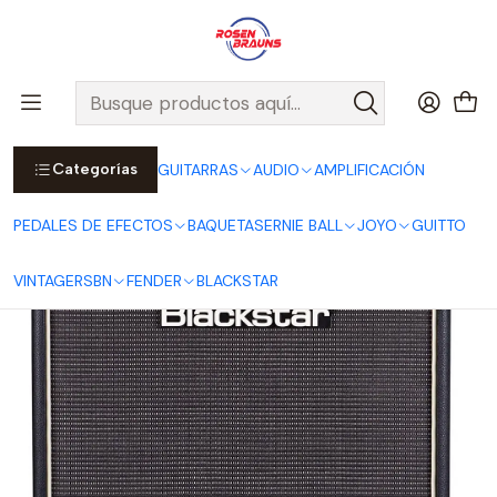
Por compras sobre $25.000 en Santiago urbano, Colina o
Padre Hurtado, incluimos el despacho!
Ver Detalles
Inicio
BLACKSTAR
Amplificador de Guitarra Studio 10 EL34
Categorías
GUITARRAS
AUDIO
AMPLIFICACIÓN
PEDALES DE EFECTOS
BAQUETAS
ERNIE BALL
JOYO
GUITTO
VINTAGE
RSBN
FENDER
BLACKSTAR