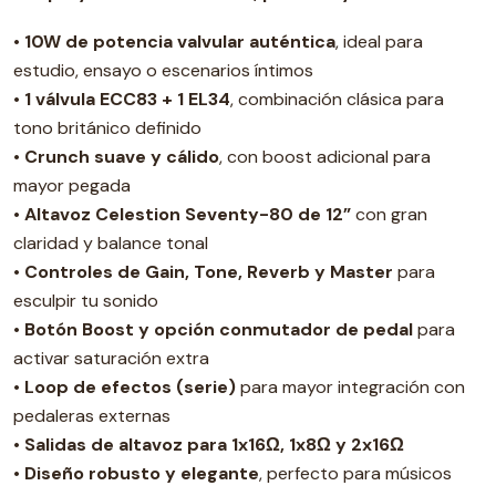
•
10W de potencia valvular auténtica
, ideal para
estudio, ensayo o escenarios íntimos
•
1 válvula ECC83 + 1 EL34
, combinación clásica para
tono británico definido
•
Crunch suave y cálido
, con boost adicional para
mayor pegada
•
Altavoz Celestion Seventy-80 de 12”
con gran
claridad y balance tonal
•
Controles de Gain, Tone, Reverb y Master
para
esculpir tu sonido
•
Botón Boost y opción conmutador de pedal
para
activar saturación extra
•
Loop de efectos (serie)
para mayor integración con
pedaleras externas
•
Salidas de altavoz para 1x16Ω, 1x8Ω y 2x16Ω
•
Diseño robusto y elegante
, perfecto para músicos