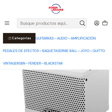
Por compras sobre $25.000 en Santiago urbano, Colina o
Padre Hurtado, incluimos el despacho!
Ver Detalles
Inicio
JOYO
AMPLIFICACIÓN
AMPLIFICADORES
Amplificador DC-15B para Bajo Eléctrico - Recargable
Categorías
GUITARRAS
AUDIO
AMPLIFICACIÓN
PEDALES DE EFECTOS
BAQUETAS
ERNIE BALL
JOYO
GUITTO
VINTAGE
RSBN
FENDER
BLACKSTAR