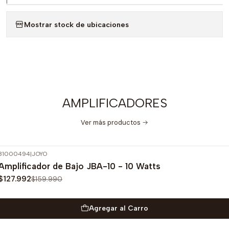
|
Mostrar stock de ubicaciones
AMPLIFICADORES
Ver más productos
31000494
|
JOYO
-20%
OFF
Amplificador de Bajo JBA-10 - 10 Watts
$127.992
$159.990
Agregar al Carro