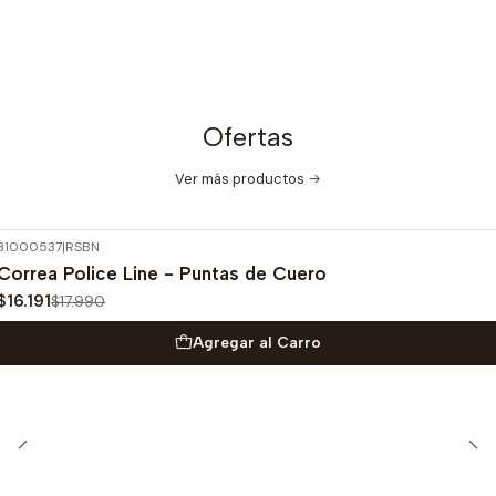
Ofertas
Ver más productos
31000537
|
RSBN
-10%
OFF
Correa Police Line - Puntas de Cuero
$16.191
$17.990
Agregar al Carro