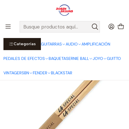
Por compras sobre $25.000 en Santiago urbano, Colina o
Padre Hurtado, incluimos el despacho!
Ver Detalles
Inicio
BAQUETAS
Baquetas 5A - Punta de Madera
Categorías
GUITARRAS
AUDIO
AMPLIFICACIÓN
PEDALES DE EFECTOS
BAQUETAS
ERNIE BALL
JOYO
GUITTO
VINTAGE
RSBN
FENDER
BLACKSTAR