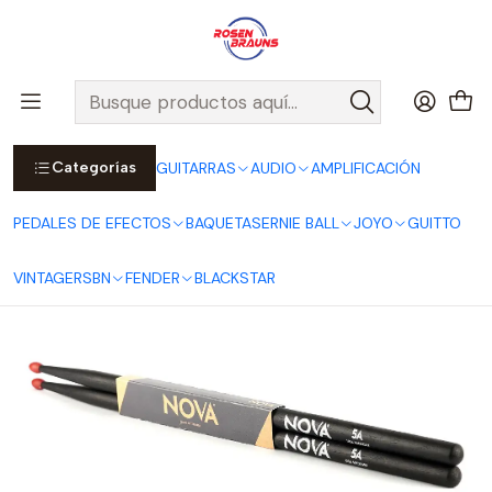
Por compras sobre $25.000 en Santiago urbano, Colina o
Padre Hurtado, incluimos el despacho!
Ver Detalles
Inicio
NOVA
Baquetas 5A Black - Punta de Nylon
Categorías
GUITARRAS
AUDIO
AMPLIFICACIÓN
PEDALES DE EFECTOS
BAQUETAS
ERNIE BALL
JOYO
GUITTO
VINTAGE
RSBN
FENDER
BLACKSTAR