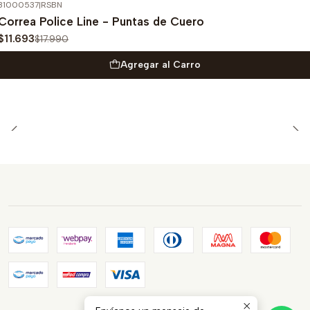
31000537
|
RSBN
-35%
OFF
Correa Police Line - Puntas de Cuero
$11.693
$17.990
Agregar al Carro