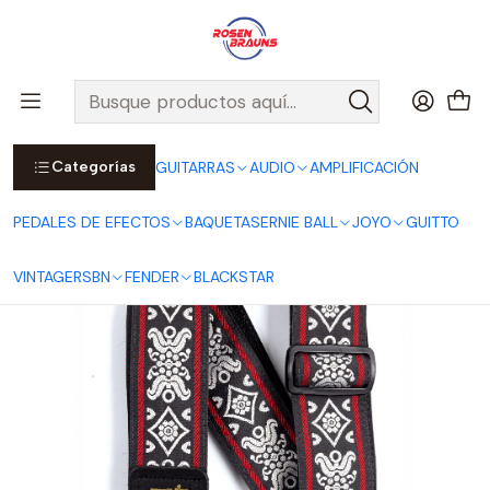
Por compras sobre $25.000 en Santiago urbano, Colina o
Padre Hurtado, incluimos el despacho!
Ver Detalles
Inicio
ERNIE BALL
CORREAS ERNIE BALL
Jacquard Straps
Correa Jacquard Blackjack Red P04669
Categorías
GUITARRAS
AUDIO
AMPLIFICACIÓN
PEDALES DE EFECTOS
BAQUETAS
ERNIE BALL
JOYO
GUITTO
VINTAGE
RSBN
FENDER
BLACKSTAR