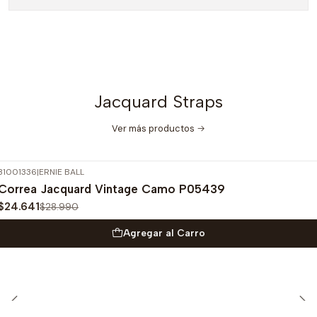
Jacquard Straps
Ver más productos
31001336
|
ERNIE BALL
-15%
OFF
Correa Jacquard Vintage Camo P05439
$24.641
$28.990
Agregar al Carro