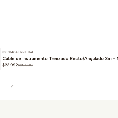
31001404
|
ERNIE BALL
-20%
OFF
Cable de Instrumento Trenzado Recto/Angulado 3m -
$23.992
$29.990