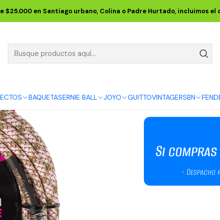
 BALL
Braided Cables
Cable de Instrumento Trenzado Recto/Rec
e $25.000 en Santiago urbano, Colina o Padre Hurtado, incluimos el
Cable de Ins
Recto/Recto 
P06430
FECTOS
BAQUETAS
ERNIE BALL
JOYO
GUITTO
VINTAGE
RSBN
FEND
DESCRIPCIÓN