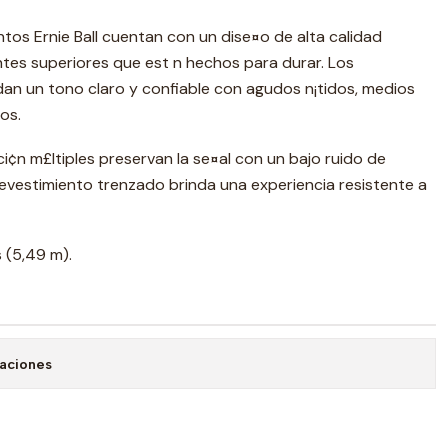
tos Ernie Ball cuentan con un dise¤o de alta calidad
es superiores que est n hechos para durar. Los
an un tono claro y confiable con agudos n¡tidos, medios
os.
i¢n m£ltiples preservan la se¤al con un bajo ruido de
revestimiento trenzado brinda una experiencia resistente a
s (5,49 m).
caciones