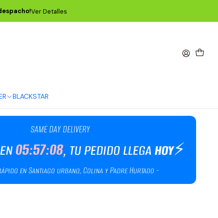
to 5,5m - Emerald Argyle P06430
 despacho!
Ver Detalles
trumento Trenzado
5,5m - Emerald Argyle
ER
BLACKSTAR