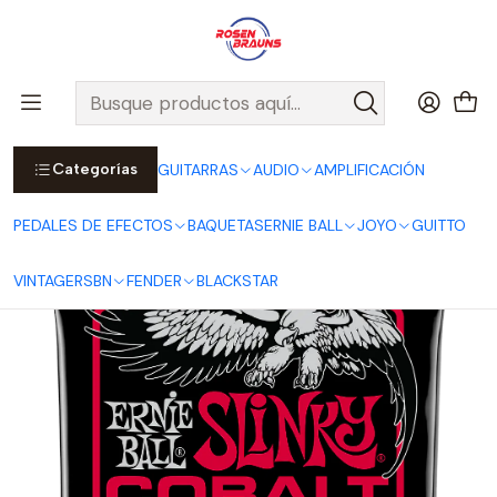
Por compras sobre $25.000 en Santiago urbano, Colina o
Padre Hurtado, incluimos el despacho!
Ver Detalles
Inicio
ERNIE BALL
CUERDAS ERNIE BALL
Cuerdas Eléctricas ERNIE BALL
COBALT Series
Cuerdas para Guitarra Eléctrica Burly Slinky Cobalt 11-52 P02716
Categorías
GUITARRAS
AUDIO
AMPLIFICACIÓN
PEDALES DE EFECTOS
BAQUETAS
ERNIE BALL
JOYO
GUITTO
VINTAGE
RSBN
FENDER
BLACKSTAR