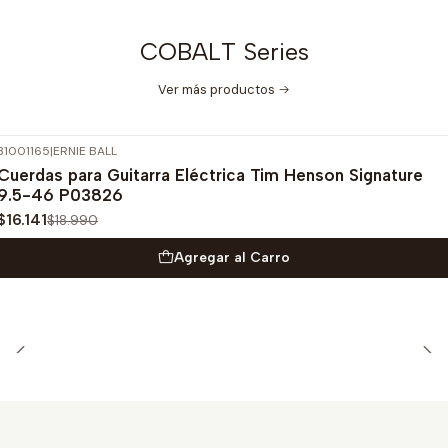
COBALT Series
Ver más productos
31001165
|
ERNIE BALL
-15%
OFF
Cuerdas para Guitarra Eléctrica Tim Henson Signature
9.5-46 P03826
$16.141
$18.990
Agregar al Carro