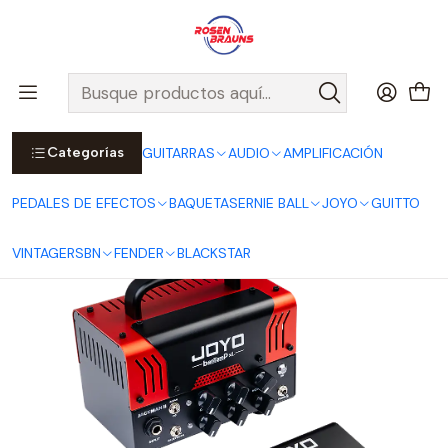
Por compras sobre $25.000 en Santiago urbano, Colina o
Padre Hurtado, incluimos el despacho!
Ver Detalles
Inicio
JOYO
AMPLIFICACIÓN
BANTAMP SERIES
Cabezal Híbrido Bantamp Jackman II
Categorías
GUITARRAS
AUDIO
AMPLIFICACIÓN
PEDALES DE EFECTOS
BAQUETAS
ERNIE BALL
JOYO
GUITTO
VINTAGE
RSBN
FENDER
BLACKSTAR