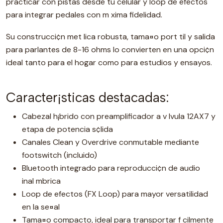
practicar con pistas desde tu celular y loop de efectos
para integrar pedales con m xima fidelidad.
Su construcci¢n met lica robusta, tama¤o port til y salida
para parlantes de 8-16 ohms lo convierten en una opci¢n
ideal tanto para el hogar como para estudios y ensayos.
Caracter¡sticas destacadas:
Cabezal h¡brido con preamplificador a v lvula 12AX7 y
etapa de potencia s¢lida
Canales Clean y Overdrive conmutable mediante
footswitch (incluido)
Bluetooth integrado para reproducci¢n de audio
inal mbrica
Loop de efectos (FX Loop) para mayor versatilidad
en la se¤al
Tama¤o compacto, ideal para transportar f cilmente