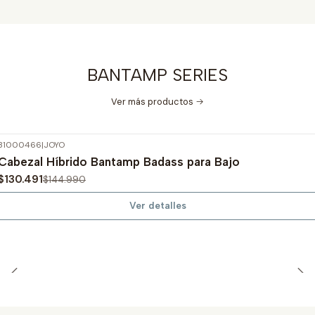
BANTAMP SERIES
Ver más productos
31000466
|
JOYO
-10%
OFF
Cabezal Híbrido Bantamp Badass para Bajo
Agotado
$130.491
$144.990
Ver detalles