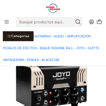
Por compras sobre $25.000 en Santiago urbano, Colina o
Padre Hurtado, incluimos el despacho!
Ver Detalles
Inicio
JOYO
AMPLIFICACIÓN
BANTAMP SERIES
Cabezal Híbrido Bantamp Meteor II
Categorías
GUITARRAS
AUDIO
AMPLIFICACIÓN
PEDALES DE EFECTOS
BAQUETAS
ERNIE BALL
JOYO
GUITTO
VINTAGE
RSBN
FENDER
BLACKSTAR