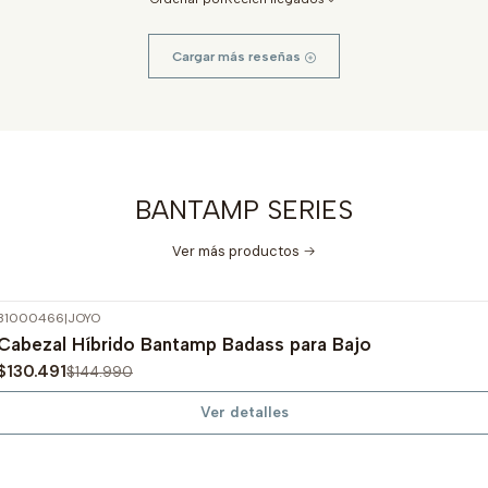
Cargar más reseñas
BANTAMP SERIES
Ver más productos
31000466
|
JOYO
-10%
OFF
Cabezal Híbrido Bantamp Badass para Bajo
Agotado
$130.491
$144.990
Ver detalles