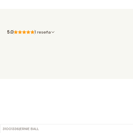
5.0
1 reseña
31001336
|
ERNIE BALL
-15%
OFF