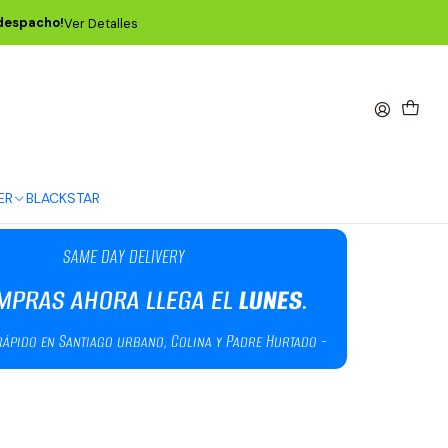
asant Pheasant P05372
 despacho!
Ver Detalles
ard Black Pleasant Pheasant
ER
BLACKSTAR