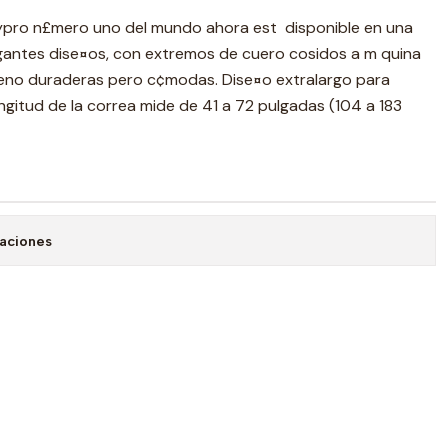
lypro n£mero uno del mundo ahora est disponible en una
gantes dise¤os, con extremos de cuero cosidos a m quina
leno duraderas pero c¢modas. Dise¤o extralargo para
ongitud de la correa mide de 41 a 72 pulgadas (104 a 183
caciones