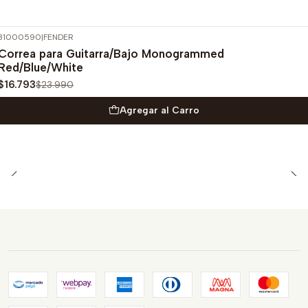
31000590
|
FENDER
-30%
OFF
Correa para Guitarra/Bajo Monogrammed
Red/Blue/White
$16.793
$23.990
Agregar al Carro