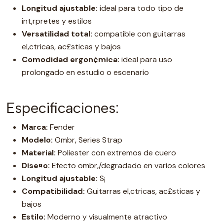
Longitud ajustable:
ideal para todo tipo de
int‚rpretes y estilos
Versatilidad total:
compatible con guitarras
el‚ctricas, ac£sticas y bajos
Comodidad ergon¢mica:
ideal para uso
prolongado en estudio o escenario
Especificaciones:
Marca:
Fender
Modelo:
Ombr‚ Series Strap
Material:
Poliester con extremos de cuero
Dise¤o:
Efecto ombr‚/degradado en varios colores
Longitud ajustable:
S¡
Compatibilidad:
Guitarras el‚ctricas, ac£sticas y
bajos
Estilo:
Moderno y visualmente atractivo