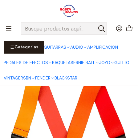
Por compras sobre $25.000 en Santiago urbano, Colina o
Padre Hurtado, incluimos el despacho!
Ver Detalles
Inicio
FENDER
CORREAS FENDER
Correa para Guitarra/Bajo Ombré Tequila Sunrise
Categorías
GUITARRAS
AUDIO
AMPLIFICACIÓN
PEDALES DE EFECTOS
BAQUETAS
ERNIE BALL
JOYO
GUITTO
VINTAGE
RSBN
FENDER
BLACKSTAR