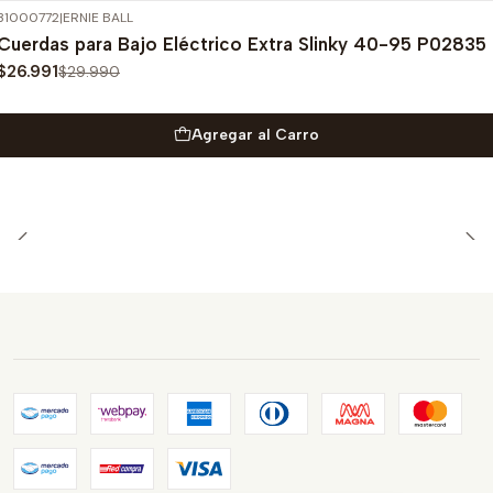
31000772
|
ERNIE BALL
-10%
OFF
Cuerdas para Bajo Eléctrico Extra Slinky 40-95 P02835
$26.991
$29.990
Agregar al Carro