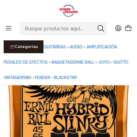
Por compras sobre $25.000 en Santiago urbano, Colina o
Padre Hurtado, incluimos el despacho!
Ver Detalles
Inicio
ERNIE BALL
CUERDAS ERNIE BALL
Cuerdas Bajo ERNIE BALL
Cuerdas para Bajo Eléctrico Hybrid Slinky 45-105 P02833
Categorías
GUITARRAS
AUDIO
AMPLIFICACIÓN
PEDALES DE EFECTOS
BAQUETAS
ERNIE BALL
JOYO
GUITTO
VINTAGE
RSBN
FENDER
BLACKSTAR