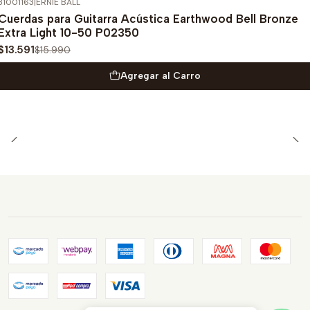
31001163
|
ERNIE BALL
-15%
OFF
Cuerdas para Guitarra Acústica Earthwood Bell Bronze
Extra Light 10-50 P02350
$13.591
$15.990
Agregar al Carro