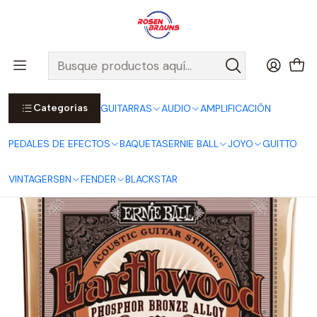
Por compras sobre $25.000 en Santiago urbano, Colina o
Padre Hurtado, incluimos el despacho!
Ver Detalles
Inicio
ERNIE BALL
CUERDAS ERNIE BALL
Cuerdas Acústicas ERNIE BALL
EARTHWOOD Series
Cuerdas para Guitarra Acústica Earthwood Phosphor Bronze
Light 11-52 P02148
Categorías
GUITARRAS
AUDIO
AMPLIFICACIÓN
PEDALES DE EFECTOS
BAQUETAS
ERNIE BALL
JOYO
GUITTO
VINTAGE
RSBN
FENDER
BLACKSTAR