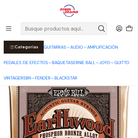
Por compras sobre $25.000 en Santiago urbano, Colina o
Padre Hurtado, incluimos el despacho!
Ver Detalles
Inicio
ERNIE BALL
CUERDAS ERNIE BALL
Cuerdas Acústicas ERNIE BALL
EARTHWOOD Series
Cuerdas para Guitarra Acústica Earthwood Phosphor Bronze Rock
& Blues 10-52 P02151
Categorías
GUITARRAS
AUDIO
AMPLIFICACIÓN
PEDALES DE EFECTOS
BAQUETAS
ERNIE BALL
JOYO
GUITTO
VINTAGE
RSBN
FENDER
BLACKSTAR