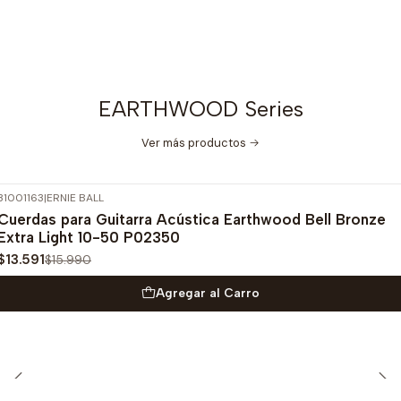
EARTHWOOD Series
Ver más productos
31001163
|
ERNIE BALL
-15%
OFF
Cuerdas para Guitarra Acústica Earthwood Bell Bronze
Extra Light 10-50 P02350
$13.591
$15.990
Agregar al Carro