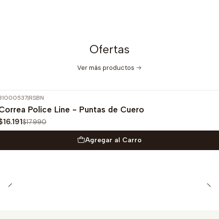
Ofertas
Ver más productos
31000537
|
RSBN
-10%
OFF
Correa Police Line - Puntas de Cuero
$16.191
$17.990
Agregar al Carro