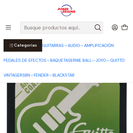
Por compras sobre $25.000 en Santiago urbano, Colina o
Padre Hurtado, incluimos el despacho!
Ver Detalles
Inicio
GUITTO
Cuerdas para Guitarra Eléctrica 10-46
Categorías
GUITARRAS
AUDIO
AMPLIFICACIÓN
PEDALES DE EFECTOS
BAQUETAS
ERNIE BALL
JOYO
GUITTO
VINTAGE
RSBN
FENDER
BLACKSTAR