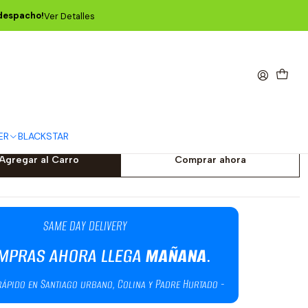
WOOD Series
 despacho!
Ver Detalles
 Pack de 3 P03545
 Guitarra Acústica Earthwood
 Phosphor Bronze 11.5-54 -
03545
ER
BLACKSTAR
Agregar al Carro
Comprar ahora