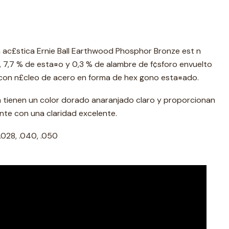
a ac£stica Ernie Ball Earthwood Phosphor Bronze est n
 7,7 % de esta¤o y 0,3 % de alambre de f¢sforo envuelto
con n£cleo de acero en forma de hex gono esta¤ado.
a tienen un color dorado anaranjado claro y proporcionan
nte con una claridad excelente.
 .028, .040, .050