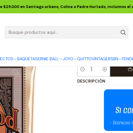
BALL
CUERDAS ERNIE BALL
Cuerdas Acústicas ERNIE BALL
EARTH
e $25.000 en Santiago urbano, Colina o Padre Hurtado, incluimos el
tarra Acústica Earthwood Custom Light Phosphor Bronze 11.5-54 -
Cuerdas para
Custom Light
Pack de 3 P
FECTOS
BAQUETAS
ERNIE BALL
JOYO
GUITTO
VINTAGE
RSBN
FEND
Cantidad
DESCRIPCIÓN