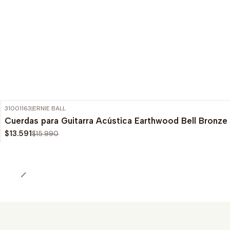
31001163
|
ERNIE BALL
-15%
OFF
Cuerdas para Guitarra Acústica Earthwood Bell Bronze
$13.591
$15.990