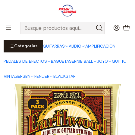
Por compras sobre $25.000 en Santiago urbano, Colina o
Padre Hurtado, incluimos el despacho!
Ver Detalles
Inicio
ERNIE BALL
CUERDAS ERNIE BALL
Cuerdas Acústicas ERNIE BALL
EARTHWOOD Series
Cuerdas para Guitarra Acústica Earthwood Medium 80/20 Bronze
13-56 - Pack de 3 P03002
Categorías
GUITARRAS
AUDIO
AMPLIFICACIÓN
PEDALES DE EFECTOS
BAQUETAS
ERNIE BALL
JOYO
GUITTO
VINTAGE
RSBN
FENDER
BLACKSTAR