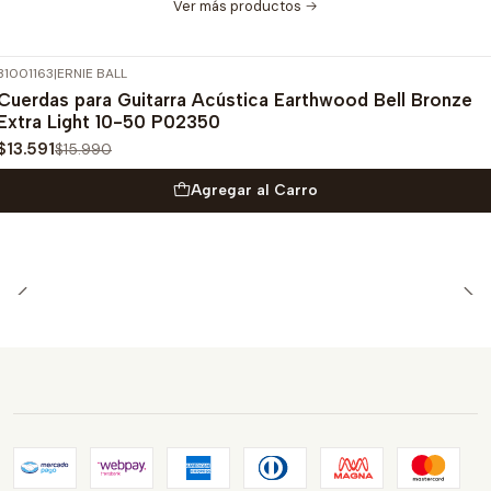
Ver más productos
31001163
|
ERNIE BALL
-15%
OFF
Cuerdas para Guitarra Acústica Earthwood Bell Bronze
Extra Light 10-50 P02350
$13.591
$15.990
Agregar al Carro