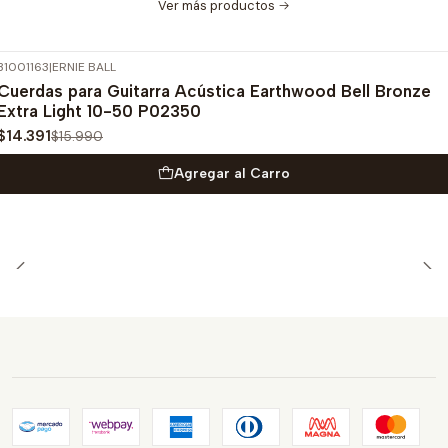
Ver más productos
31001163
|
ERNIE BALL
-10%
OFF
Cuerdas para Guitarra Acústica Earthwood Bell Bronze
Extra Light 10-50 P02350
$14.391
$15.990
Agregar al Carro