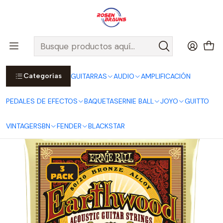
Por compras sobre $25.000 en Santiago urbano, Colina o
Padre Hurtado, incluimos el despacho!
Ver Detalles
Inicio
ERNIE BALL
CUERDAS ERNIE BALL
Cuerdas Acústicas ERNIE BALL
EARTHWOOD Series
Cuerdas para Guitarra Acústica Earthwood Rock & Blues 80/20
Bronze 10-52 - Pack de 3 P03008
Categorías
GUITARRAS
AUDIO
AMPLIFICACIÓN
PEDALES DE EFECTOS
BAQUETAS
ERNIE BALL
JOYO
GUITTO
VINTAGE
RSBN
FENDER
BLACKSTAR