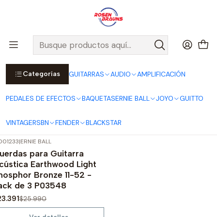
Por compras sobre $25.000 en Santiago urbano, Colina o
Padre Hurtado, incluimos el despacho!
Ver Detalles
Inicio
ERNIE BALL
CUERDAS ERNIE BALL
Cuerdas Acústicas ERNIE BALL
Categorías
GUITARRAS
AUDIO
AMPLIFICACIÓN
Cuerdas Acústicas ERNIE BALL
PEDALES DE EFECTOS
BAQUETAS
ERNIE BALL
JOYO
GUITTO
Filtros
VINTAGE
RSBN
FENDER
BLACKSTAR
001233
|
ERNIE BALL
-10%
OFF
uerdas para Guitarra
Agotado
cústica Earthwood Light
hosphor Bronze 11-52 -
ack de 3 P03548
23.391
$25.990
Ver detalles