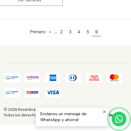
...
Primero
«
2
3
4
5
6
2026 Rosenbrauns Store.
Envíanos un mensaje de
Todos los derechos reservados.
Desarrollado por Jumpseller
.
WhatsApp y ahorra!