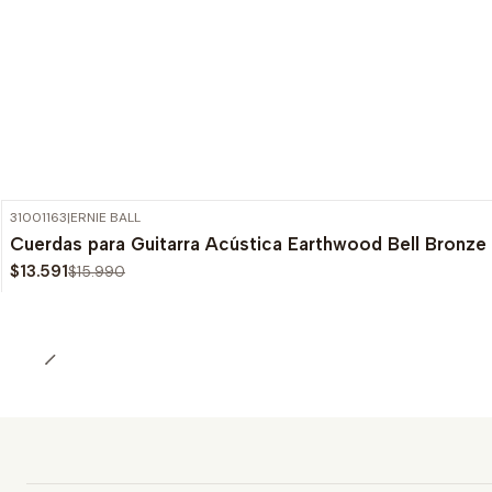
31001163
|
ERNIE BALL
-15%
OFF
Cuerdas para Guitarra Acústica Earthwood Bell Bronze
$13.591
$15.990