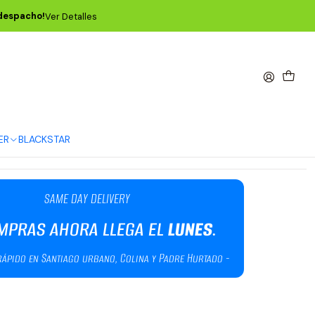
od 80/20 Bronze 12 Strings Medium 11-52 P02012
 despacho!
Ver Detalles
arthwood 80/20 Bronze 12
ium 11-52 P02012
Agregar al Carro
Comprar ahora
ER
BLACKSTAR