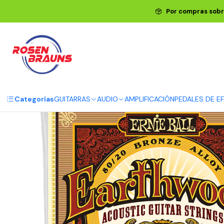
Inicio
ERNIE BALL
CUERDAS ERNIE BALL
Cuerd
Por compras sobr
Categorías
GUITARRAS
AUDIO
AMPLIFICACIÓN
PEDALES DE E