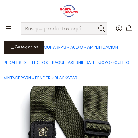
Por compras sobre $25.000 en Santiago urbano, Colina o
Padre Hurtado, incluimos el despacho!
Ver Detalles
Inicio
ERNIE BALL
CORREAS ERNIE BALL
Polypro Straps
Correa Polypro Olive P04048
Categorías
GUITARRAS
AUDIO
AMPLIFICACIÓN
PEDALES DE EFECTOS
BAQUETAS
ERNIE BALL
JOYO
GUITTO
VINTAGE
RSBN
FENDER
BLACKSTAR