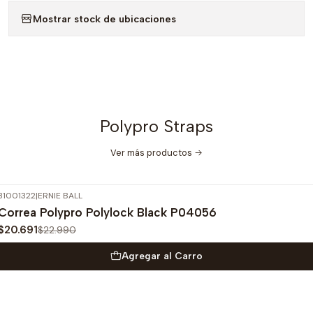
Mostrar stock de ubicaciones
Polypro Straps
Ver más productos
31001322
|
ERNIE BALL
-10%
OFF
Correa Polypro Polylock Black P04056
$20.691
$22.990
Agregar al Carro