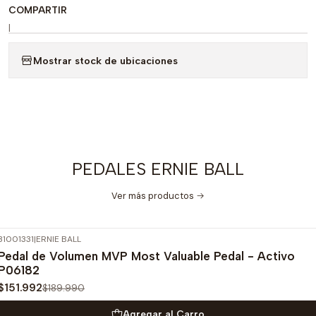
COMPARTIR
|
Mostrar stock de ubicaciones
PEDALES ERNIE BALL
Ver más productos
31001331
|
ERNIE BALL
-20%
OFF
Pedal de Volumen MVP Most Valuable Pedal - Activo
P06182
$151.992
$189.990
Agregar al Carro