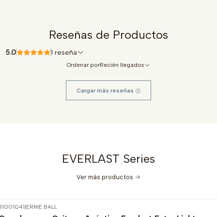
Reseñas de Productos
5.0
1 reseña
Ordenar por
Recién llegados
Cargar más reseñas
EVERLAST Series
Ver más productos
31001041
|
ERNIE BALL
-15%
OFF