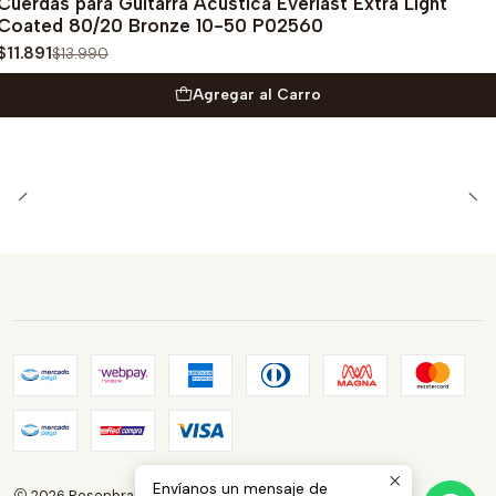
Cuerdas para Guitarra Acústica Everlast Extra Light
Coated 80/20 Bronze 10-50 P02560
$11.891
$13.990
Agregar al Carro
Envíanos un mensaje de
2026 Rosenbrauns Store.