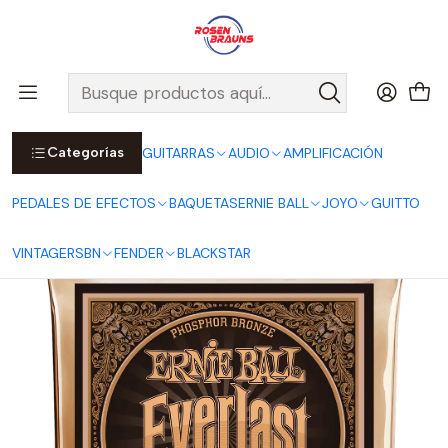
Por compras sobre $25.000 en Santiago urbano, Colina o
Padre Hurtado, incluimos el despacho!
Ver Detalles
Inicio
ERNIE BALL
CUERDAS ERNIE BALL
Cuerdas Acústicas ERNIE BALL
EVERLAST Series
Cuerdas para Guitarra Acústica Everlast Medium Light Coated
Phosphor Bronze 12-54 P02546
Categorías
GUITARRAS
AUDIO
AMPLIFICACIÓN
PEDALES DE EFECTOS
BAQUETAS
ERNIE BALL
JOYO
GUITTO
VINTAGE
RSBN
FENDER
BLACKSTAR