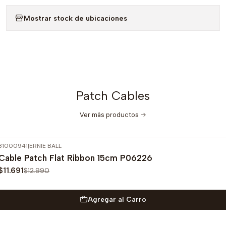
Mostrar stock de ubicaciones
Patch Cables
Ver más productos
31000941
|
ERNIE BALL
-10%
OFF
Cable Patch Flat Ribbon 15cm P06226
$11.691
$12.990
Agregar al Carro