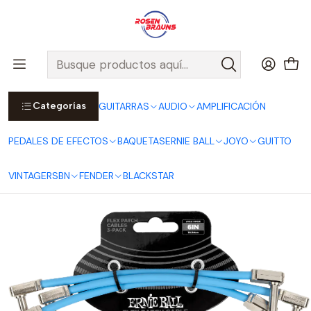
Por compras sobre $25.000 en Santiago urbano, Colina o
Padre Hurtado, incluimos el despacho!
Ver Detalles
Inicio
ERNIE BALL
CABLES ERNIE BALL
Flex Cables
Pack 3 Cables Patch Flex 15cm - Blue P06460
Categorías
GUITARRAS
AUDIO
AMPLIFICACIÓN
PEDALES DE EFECTOS
BAQUETAS
ERNIE BALL
JOYO
GUITTO
VINTAGE
RSBN
FENDER
BLACKSTAR