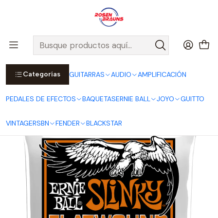
Por compras sobre $25.000 en Santiago urbano, Colina o
Padre Hurtado, incluimos el despacho!
Ver Detalles
Inicio
ERNIE BALL
CUERDAS ERNIE BALL
Cuerdas Eléctricas ERNIE BALL
FLATWOUND Series
Cuerdas para Bajo Eléctrico Hybrid Slinky Flatwound 45-105
P02813
Categorías
GUITARRAS
AUDIO
AMPLIFICACIÓN
PEDALES DE EFECTOS
BAQUETAS
ERNIE BALL
JOYO
GUITTO
VINTAGE
RSBN
FENDER
BLACKSTAR