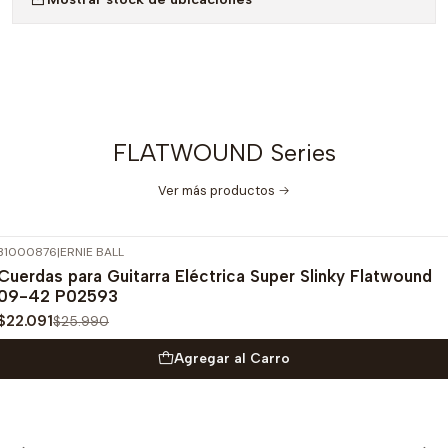
FLATWOUND Series
Ver más productos
31000876
|
ERNIE BALL
-15%
OFF
Cuerdas para Guitarra Eléctrica Super Slinky Flatwound
09-42 P02593
$22.091
$25.990
Agregar al Carro