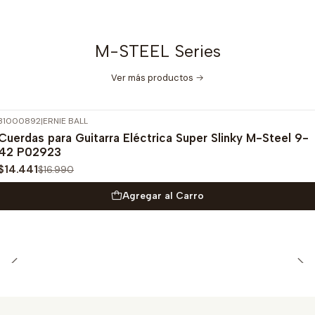
M-STEEL Series
Ver más productos
31000892
|
ERNIE BALL
-15%
OFF
Cuerdas para Guitarra Eléctrica Super Slinky M-Steel 9-
42 P02923
$14.441
$16.990
Agregar al Carro