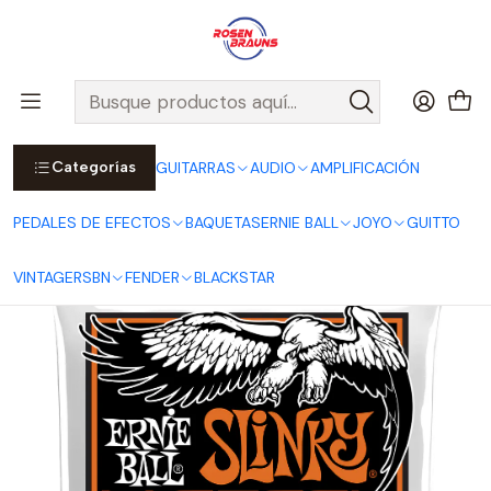
Por compras sobre $25.000 en Santiago urbano, Colina o
Padre Hurtado, incluimos el despacho!
Ver Detalles
Inicio
ERNIE BALL
CUERDAS ERNIE BALL
Cuerdas Eléctricas ERNIE BALL
M-STEEL Series
Cuerdas para Guitarra Eléctrica Hybrid Slinky M-Steel 9-46
P02922
Categorías
GUITARRAS
AUDIO
AMPLIFICACIÓN
PEDALES DE EFECTOS
BAQUETAS
ERNIE BALL
JOYO
GUITTO
VINTAGE
RSBN
FENDER
BLACKSTAR