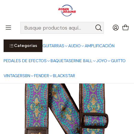
Por compras sobre $25.000 en Santiago urbano, Colina o
Padre Hurtado, incluimos el despacho!
Ver Detalles
Inicio
ERNIE BALL
CORREAS ERNIE BALL
Jacquard Straps
Correa Jacquard Kashmir Moonrise P04687
Categorías
GUITARRAS
AUDIO
AMPLIFICACIÓN
PEDALES DE EFECTOS
BAQUETAS
ERNIE BALL
JOYO
GUITTO
VINTAGE
RSBN
FENDER
BLACKSTAR