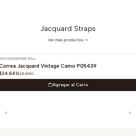
Jacquard Straps
Ver más productos
31001336
|
ERNIE BALL
-15%
OFF
Correa Jacquard Vintage Camo P05439
$24.641
$28.990
Agregar al Carro