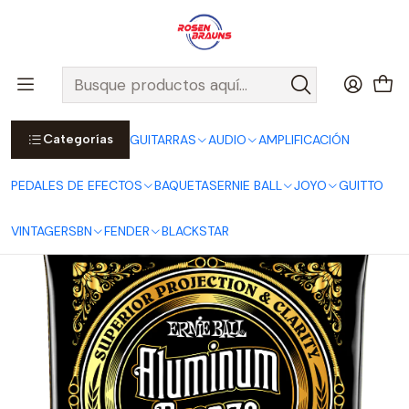
Por compras sobre $25.000 en Santiago urbano, Colina o
Padre Hurtado, incluimos el despacho!
Ver Detalles
Inicio
ERNIE BALL
CUERDAS ERNIE BALL
Cuerdas Acústicas ERNIE BALL
ALUMINUM BRONZE Series
Cuerdas para Guitarra Acústica Aluminum Bronze Medium 13-56
P02564
Categorías
GUITARRAS
AUDIO
AMPLIFICACIÓN
PEDALES DE EFECTOS
BAQUETAS
ERNIE BALL
JOYO
GUITTO
VINTAGE
RSBN
FENDER
BLACKSTAR