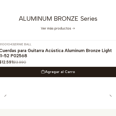
ALUMINUM BRONZE Series
Ver más productos
31001043
|
ERNIE BALL
-10%
OFF
Cuerdas para Guitarra Acústica Aluminum Bronze Light
11-52 P02568
$12.591
$13.990
Agregar al Carro