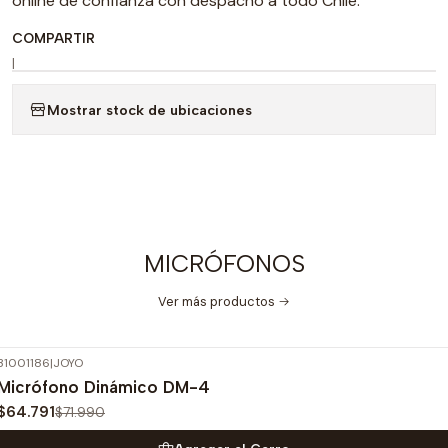
online de confianza con despacho a todo Chile.
COMPARTIR
|
Mostrar stock de ubicaciones
MICRÓFONOS
Ver más productos
31001186
|
JOYO
-10%
OFF
Micrófono Dinámico DM-4
$64.791
$71.990