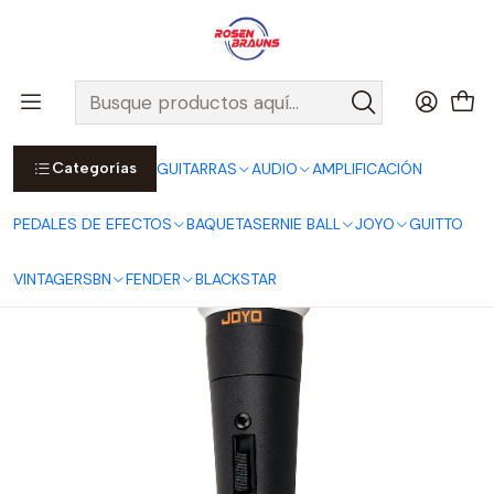
Por compras sobre $25.000 en Santiago urbano, Colina o
Padre Hurtado, incluimos el despacho!
Ver Detalles
Inicio
JOYO
AUDIO JOYO
Micrófono Dinámico DM-1
Categorías
GUITARRAS
AUDIO
AMPLIFICACIÓN
PEDALES DE EFECTOS
BAQUETAS
ERNIE BALL
JOYO
GUITTO
VINTAGE
RSBN
FENDER
BLACKSTAR