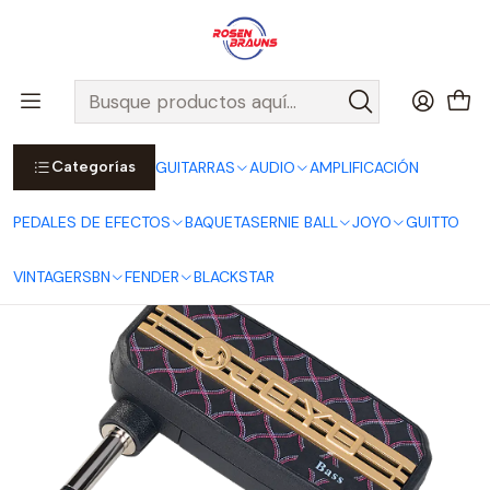
Por compras sobre $25.000 en Santiago urbano, Colina o
Padre Hurtado, incluimos el despacho!
Ver Detalles
Inicio
JOYO
ACCESORIOS JOYO
Mini Amplificador Audífonos JA-03 Bass
Categorías
GUITARRAS
AUDIO
AMPLIFICACIÓN
PEDALES DE EFECTOS
BAQUETAS
ERNIE BALL
JOYO
GUITTO
VINTAGE
RSBN
FENDER
BLACKSTAR