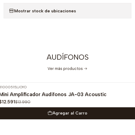
Mostrar stock de ubicaciones
AUDÍFONOS
Ver más productos
31000515
|
JOYO
-10%
OFF
Mini Amplificador Audífonos JA-03 Acoustic
$12.591
$13.990
Agregar al Carro