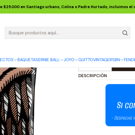
sticas ERNIE BALL
PARADIGM Acoustic
Cuerdas para Guitarra A
e $25.000 en Santiago urbano, Colina o Padre Hurtado, incluimos el
Cuerdas para
Light Phosp
5.0
1 reseña
FECTOS
BAQUETAS
ERNIE BALL
JOYO
GUITTO
VINTAGE
RSBN
FEND
Cantidad
DESCRIPCIÓN