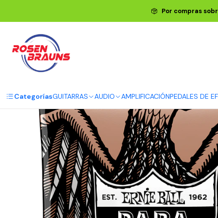
Inicio
ERNIE BALL
CUERDAS ERNIE BALL
Cuerdas Acú
Por compras sobr
Categorías
GUITARRAS
AUDIO
AMPLIFICACIÓN
PEDALES DE E