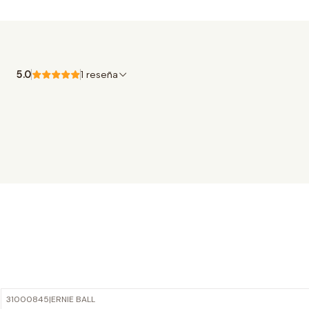
5.0
1 reseña
31000845
|
ERNIE BALL
-15%
OFF