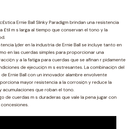
c£stica Ernie Ball Slinky Paradigm brindan una resistencia
 £til m s larga al tiempo que conservan el tono y la
od.
stencia l¡der en la industria de Ernie Ball se incluye tanto en
omo en las cuerdas simples para proporcionar una
tracci¢n y a la fatiga para cuerdas que se afinan r pidamente
condiciones de ejecuci¢n m s estresantes. La combinaci¢n del
 de Ernie Ball con un innovador alambre envolvente
orciona mayor resistencia a la corrosi¢n y reduce la
y acumulaciones que roban el tono.
go de cuerdas m s duraderas que vale la pena jugar con
n concesiones.