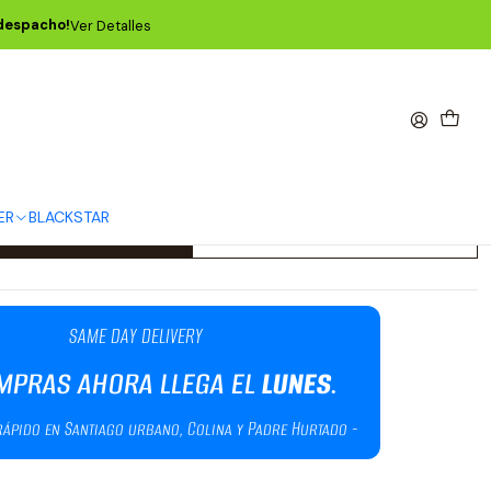
cústica Paradigm Light Phosphor Bronze 11-52 P02078
 despacho!
Ver Detalles
 Guitarra Acústica Paradigm
hor Bronze 11-52 P02078
ER
BLACKSTAR
Agregar al Carro
Comprar ahora