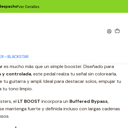
s
Pedal LT BOOST
 despacho!
Ver Detalles
OST
Agregar al Carro
Comprar ahora
ER
BLACKSTAR
ar
es mucho más que un simple booster. Diseñado para
a y controlada
, este pedal realza tu señal sin colorearla,
 tu guitarra y ampli. Ideal para destacar solos, empujar tu
 tu tono limpio.
sters, el
LT BOOST
incorpora un
Buffered Bypass
,
se mantenga fuerte y definida incluso con largas cadenas
nsos.