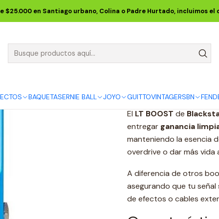
E EFECTOS
Pedales de Guitarra
Boosters, Overdrives y Distorsione
e $25.000 en Santiago urbano, Colina o Padre Hurtado, incluimos el
Pedal LT BO
Cantidad
DESCRIPCIÓN
FECTOS
BAQUETAS
ERNIE BALL
JOYO
GUITTO
VINTAGE
RSBN
FEND
El
LT BOOST
de
Blackst
entregar
ganancia limpi
manteniendo la esencia de
overdrive o dar más vida a
A diferencia de otros boo
asegurando que tu señal 
de efectos o cables exte