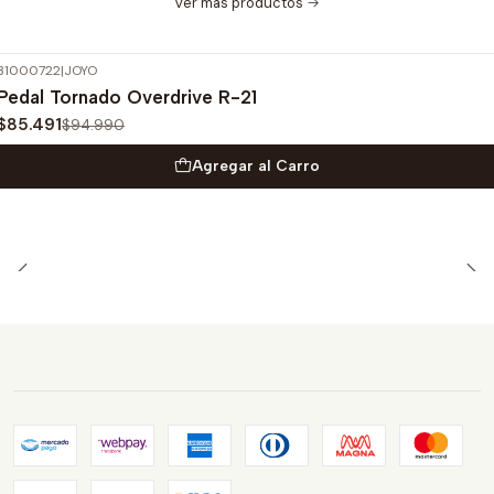
Ver más productos
31000722
|
JOYO
-10%
OFF
Pedal Tornado Overdrive R-21
$85.491
$94.990
Agregar al Carro