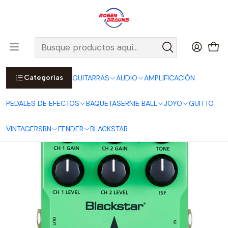
Por compras sobre $25.000 en Santiago urbano, Colina o
Padre Hurtado, incluimos el despacho!
Ver Detalles
Inicio
PEDALES DE EFECTOS
Pedales de Guitarra
Boosters, Overdrives y Distorsiones
Pedal LT DUAL
Categorías
GUITARRAS
AUDIO
AMPLIFICACIÓN
PEDALES DE EFECTOS
BAQUETAS
ERNIE BALL
JOYO
GUITTO
VINTAGE
RSBN
FENDER
BLACKSTAR