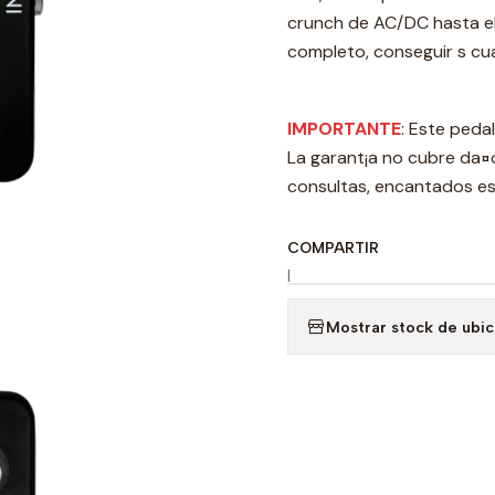
crunch de AC/DC hasta el
completo, conseguir s cua
IMPORTANTE
: Este peda
La garant¡a no cubre da¤o
consultas, encantados e
COMPARTIR
|
Mostrar stock de ubi