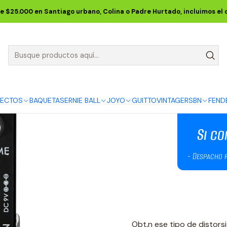
o
JOYO
PEDALES
VINTAGE SERIES
Pedal High Gain Distortion 
e $25.000 en Santiago urbano, Colina o Padre Hurtado, incluimos el
Pedal High G
5.0
2 reseñas
DESCRIPCIÓN
FECTOS
BAQUETAS
ERNIE BALL
JOYO
GUITTO
VINTAGE
RSBN
FEND
Obt‚n ese tipo de distor