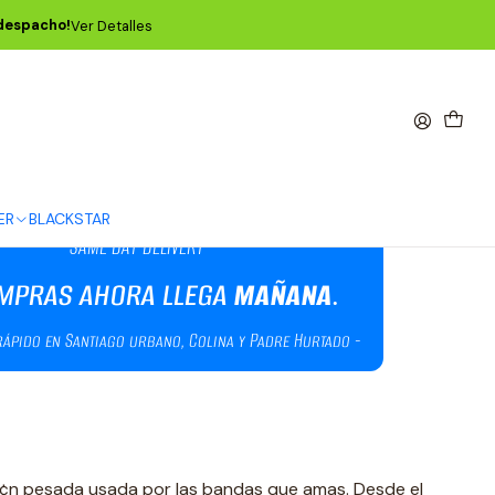
JF-04
 despacho!
Ver Detalles
ain Distortion JF-04
ER
BLACKSTAR
si¢n pesada usada por las bandas que amas. Desde el