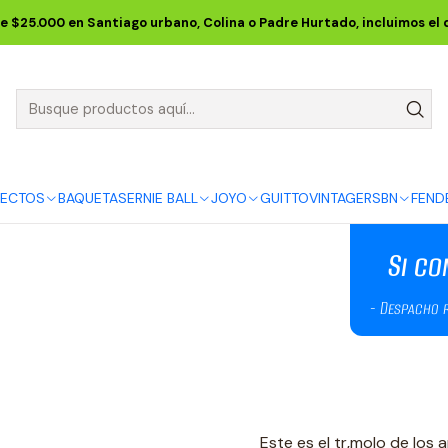
Inicio
JOYO
PEDALES
VINTAGE SERIES
Pedal Tremolo JF-09
e $25.000 en Santiago urbano, Colina o Padre Hurtado, incluimos el
Pedal Tremo
5.0
1 reseña
DESCRIPCIÓN
FECTOS
BAQUETAS
ERNIE BALL
JOYO
GUITTO
VINTAGE
RSBN
FEND
Este es el tr‚molo de los a