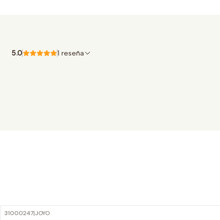
5.0
1 reseña
31000247
|
JOYO
-20%
OFF