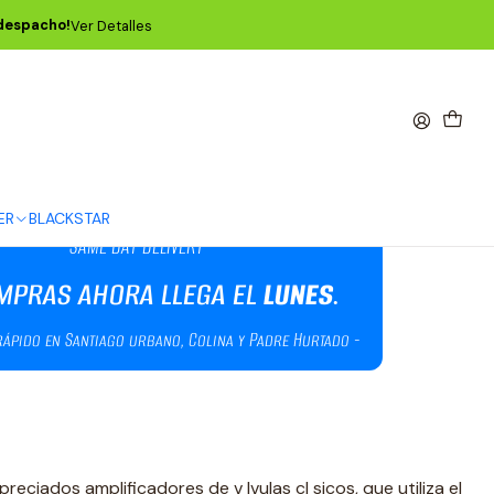
 despacho!
Ver Detalles
lo JF-09
ER
BLACKSTAR
preciados amplificadores de v lvulas cl sicos, que utiliza el