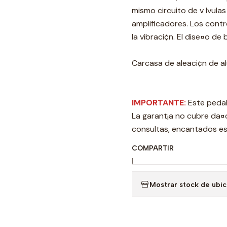
mismo circuito de v lvulas
amplificadores. Los contro
la vibraci¢n. El dise¤o de
Carcasa de aleaci¢n de a
IMPORTANTE:
Este pedal
La garant¡a no cubre da¤o
consultas, encantados e
COMPARTIR
|
Mostrar stock de ubi