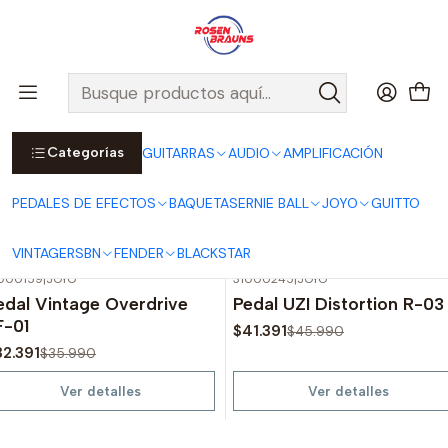
Por compras sobre $25.000 en Santiago urbano, Colina o
Padre Hurtado, incluimos el despacho!
Ver Detalles
Inicio
PEDALES DE EFECTOS
Pedales de Guitarra
Boosters
Categorías
GUITARRAS
AUDIO
AMPLIFICACIÓN
Boosters
PEDALES DE EFECTOS
BAQUETAS
ERNIE BALL
JOYO
GUITTO
Filtros
VINTAGE
RSBN
FENDER
BLACKSTAR
000159
|
JOYO
31000245
|
JOYO
-10%
OFF
-10%
OFF
edal Vintage Overdrive
Pedal UZI Distortion R-03
Agotado
Agotado
F-01
$41.391
$45.990
32.391
$35.990
Ver detalles
Ver detalles