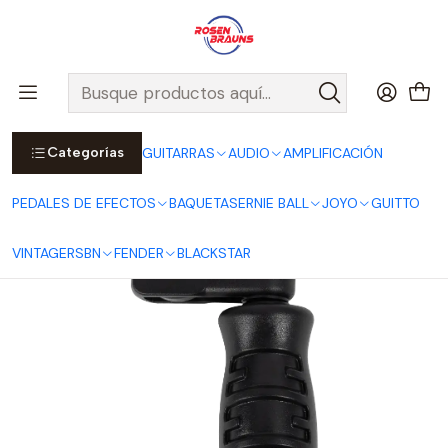
Por compras sobre $25.000 en Santiago urbano, Colina o
Padre Hurtado, incluimos el despacho!
Ver Detalles
Inicio
ERNIE BALL
ACCESORIOS ERNIE BALL
Cuidado del Instrumento
Enrollador Pegwinder Select P09610
Categorías
GUITARRAS
AUDIO
AMPLIFICACIÓN
PEDALES DE EFECTOS
BAQUETAS
ERNIE BALL
JOYO
GUITTO
VINTAGE
RSBN
FENDER
BLACKSTAR