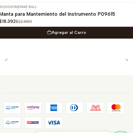
31000976
|
ERNIE BALL
-20%
OFF
Manta para Mantemiento del Instrumento P09615
$18.392
$22.990
Agregar al Carro