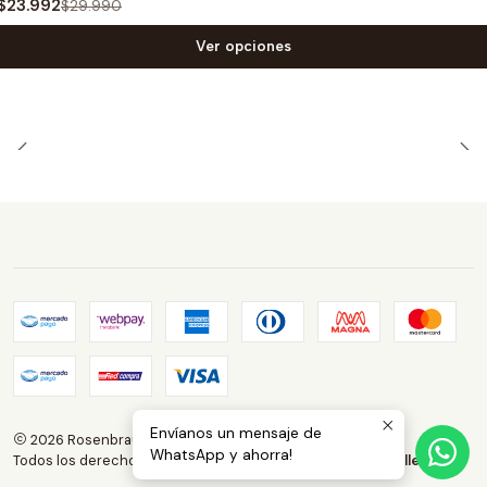
$23.992
$29.990
Ver opciones
Envíanos un mensaje de
2026 Rosenbrauns Store.
WhatsApp y ahorra!
Todos los derechos reservados.
Desarrollado por Jumpseller
.