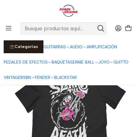
Por compras sobre $25.000 en Santiago urbano, Colina o
Padre Hurtado, incluimos el despacho!
Ver Detalles
Inicio
ERNIE BALL
MERCH ERNIE BALL
Polera Slinky Till Death ERNIE BALL
Categorías
GUITARRAS
AUDIO
AMPLIFICACIÓN
PEDALES DE EFECTOS
BAQUETAS
ERNIE BALL
JOYO
GUITTO
VINTAGE
RSBN
FENDER
BLACKSTAR