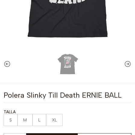
Polera Slinky Till Death ERNIE BALL
TALLA
S
M
L
XL